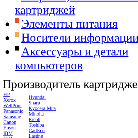
картриджей
Элементы питания
Носители информаци
Аксессуары и детали
компьютеров
Производитель картридже
HP
Hyundai
Xerox
Sharp
WellPrint
Kyocera-Mita
Panasonic
Minolta
Samsung
Ricoh
Canon
Toshiba
Epson
CartEco
IBM
Lasting