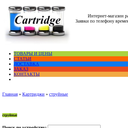
Интернет-магазин 
Заявки по телефону времен
ТОВАРЫ И ЦЕНЫ
СТАТЬИ
ДОСТАВКА
ЗАКАЗ
КОНТАКТЫ
Главная
»
Картриджи
»
струйные
струйные
Поиск по устройству: