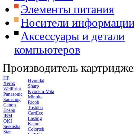
Элементы питания
Носители информаци
Аксессуары и детали
компьютеров
Производитель картридже
HP
Hyundai
Xerox
Sharp
WellPrint
Kyocera-Mita
Panasonic
Minolta
Samsung
Ricoh
Canon
Toshiba
Epson
CartEco
IBM
Lasting
OKI
Katun
Seikosha
Colortek
Star