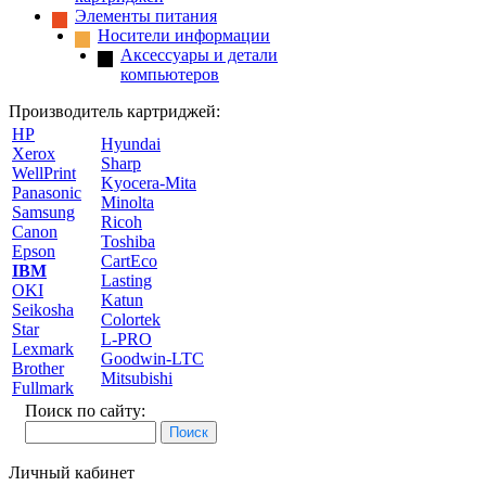
Элементы питания
Носители информации
Аксессуары и детали
компьютеров
Производитель картриджей:
HP
Hyundai
Xerox
Sharp
WellPrint
Kyocera-Mita
Panasonic
Minolta
Samsung
Ricoh
Canon
Toshiba
Epson
CartEco
IBM
Lasting
OKI
Katun
Seikosha
Colortek
Star
L-PRO
Lexmark
Goodwin-LTC
Brother
Mitsubishi
Fullmark
Поиск по сайту:
Личный кабинет