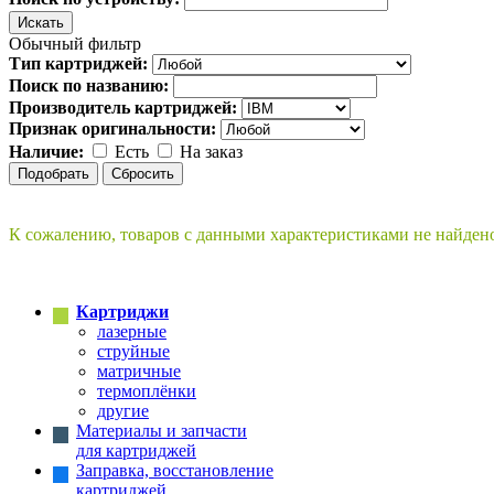
Обычный фильтр
Тип картриджей:
Поиск по названию:
Производитель картриджей:
Признак оригинальности:
Наличие:
Есть
На заказ
К сожалению, товаров с данными характеристиками не найден
Картриджи
лазерные
струйные
матричные
термоплёнки
другие
Материалы и запчасти
для картриджей
Заправка, восстановление
картриджей