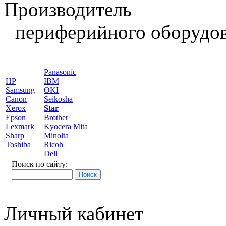
Производитель
периферийного оборудов
Panasonic
HP
IBM
Samsung
OKI
Canon
Seikosha
Xerox
Star
Epson
Brother
Lexmark
Kyocera Mita
Sharp
Minolta
Toshiba
Ricoh
Dell
Поиск по сайту:
Личный кабинет