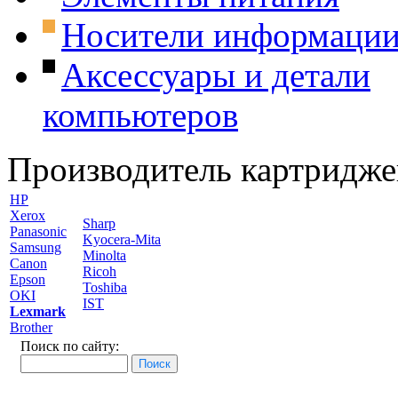
Носители информаци
Аксессуары и детали
компьютеров
Производитель картридже
HP
Xerox
Sharp
Panasonic
Kyocera-Mita
Samsung
Minolta
Canon
Ricoh
Epson
Toshiba
OKI
IST
Lexmark
Brother
Поиск по сайту: