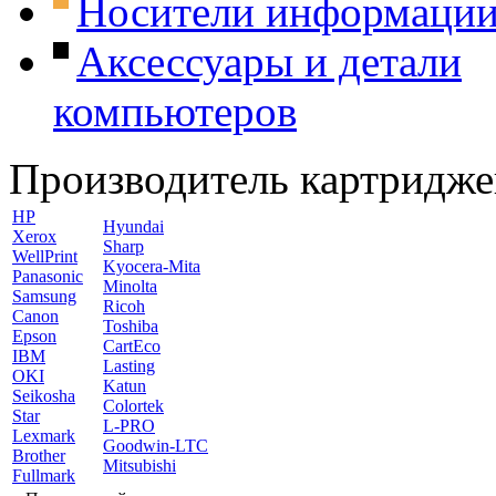
Носители информаци
Аксессуары и детали
компьютеров
Производитель картридже
HP
Hyundai
Xerox
Sharp
WellPrint
Kyocera-Mita
Panasonic
Minolta
Samsung
Ricoh
Canon
Toshiba
Epson
CartEco
IBM
Lasting
OKI
Katun
Seikosha
Colortek
Star
L-PRO
Lexmark
Goodwin-LTC
Brother
Mitsubishi
Fullmark