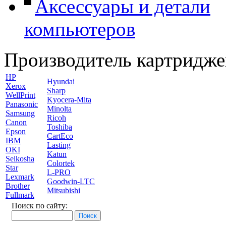
Аксессуары и детали
компьютеров
Производитель картридже
HP
Hyundai
Xerox
Sharp
WellPrint
Kyocera-Mita
Panasonic
Minolta
Samsung
Ricoh
Canon
Toshiba
Epson
CartEco
IBM
Lasting
OKI
Katun
Seikosha
Colortek
Star
L-PRO
Lexmark
Goodwin-LTC
Brother
Mitsubishi
Fullmark
Поиск по сайту: