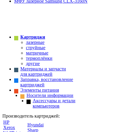
МФУ лазерное Samsung CLX-3160N
Картриджи
лазерные
струйные
матричные
термоплёнки
другие
Материалы и запчасти
для картриджей
Заправка, восстановление
картриджей
Элементы питания
Носители информации
Аксессуары и детали
компьютеров
Производитель картриджей:
HP
Hyundai
Xerox
Sharp