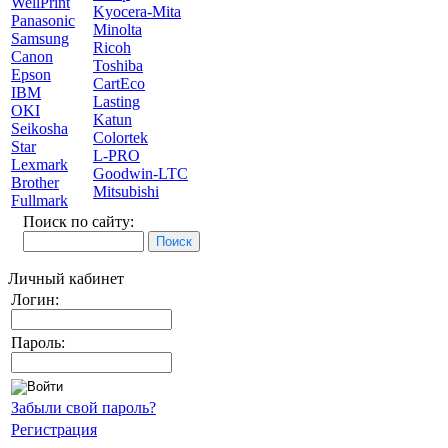
WellPrint
Kyocera-Mita
Panasonic
Minolta
Samsung
Ricoh
Canon
Toshiba
Epson
CartEco
IBM
Lasting
OKI
Katun
Seikosha
Colortek
Star
L-PRO
Lexmark
Goodwin-LTC
Brother
Mitsubishi
Fullmark
Поиск по сайту:
Личный кабинет
Логин:
Пароль:
Забыли свой пароль?
Регистрация