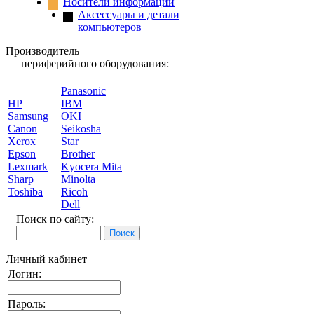
Носители информации
Аксессуары и детали
компьютеров
Производитель
периферийного оборудования:
Panasonic
HP
IBM
Samsung
OKI
Canon
Seikosha
Xerox
Star
Epson
Brother
Lexmark
Kyocera Mita
Sharp
Minolta
Toshiba
Ricoh
Dell
Поиск по сайту:
Личный кабинет
Логин:
Пароль: