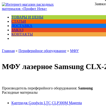
Заявки
ТОВАРЫ И ЦЕНЫ
СТАТЬИ
ДОСТАВКА
ЗАКАЗ
КОНТАКТЫ
Главная
»
Периферийное оборудование
»
МФУ
МФУ лазерное Samsung CLX-
Производитель переферийного оборудования:
Samsung
Расходные материалы
Картридж Goodwin LTC CLP300M Magenta