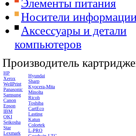
Элементы питания
Носители информаци
Аксессуары и детали
компьютеров
Производитель картридже
HP
Hyundai
Xerox
Sharp
WellPrint
Kyocera-Mita
Panasonic
Minolta
Samsung
Ricoh
Canon
Toshiba
Epson
CartEco
IBM
Lasting
OKI
Katun
Seikosha
Colortek
Star
L-PRO
Lexmark
Goodwin-LTC