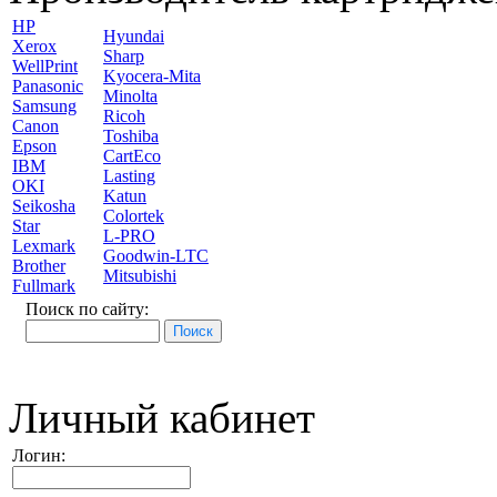
HP
Hyundai
Xerox
Sharp
WellPrint
Kyocera-Mita
Panasonic
Minolta
Samsung
Ricoh
Canon
Toshiba
Epson
CartEco
IBM
Lasting
OKI
Katun
Seikosha
Colortek
Star
L-PRO
Lexmark
Goodwin-LTC
Brother
Mitsubishi
Fullmark
Поиск по сайту:
Личный кабинет
Логин: