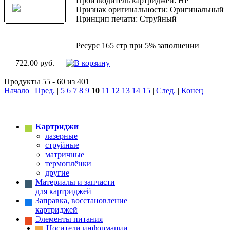
Производитель картриджей: HP
Признак оригинальности: Оригинальный
Принцип печати: Струйный
Ресурс 165 стр при 5% заполнении
722.00 руб.
Продукты 55 - 60 из 401
Начало
|
Пред.
|
5
6
7
8
9
10
11
12
13
14
15
|
След.
|
Конец
Картриджи
лазерные
струйные
матричные
термоплёнки
другие
Материалы и запчасти
для картриджей
Заправка, восстановление
картриджей
Элементы питания
Носители информации