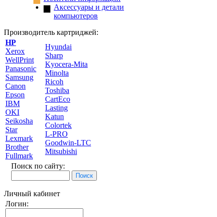
Аксессуары и детали
компьютеров
Производитель картриджей:
HP
Hyundai
Xerox
Sharp
WellPrint
Kyocera-Mita
Panasonic
Minolta
Samsung
Ricoh
Canon
Toshiba
Epson
CartEco
IBM
Lasting
OKI
Katun
Seikosha
Colortek
Star
L-PRO
Lexmark
Goodwin-LTC
Brother
Mitsubishi
Fullmark
Поиск по сайту:
Личный кабинет
Логин: