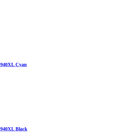
№940XL Cyan
№940XL Black