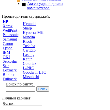
Аксессуары и детали
компьютеров
Производитель картриджей:
HP
Hyundai
Xerox
Sharp
WellPrint
Kyocera-Mita
Panasonic
Minolta
Samsung
Ricoh
Canon
Toshiba
Epson
CartEco
IBM
Lasting
OKI
Katun
Seikosha
Colortek
Star
L-PRO
Lexmark
Goodwin-LTC
Brother
Mitsubishi
Fullmark
Поиск по сайту:
Личный кабинет
Логин: