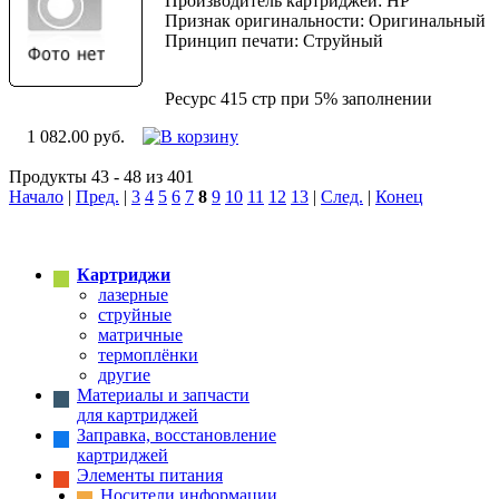
Производитель картриджей: HP
Признак оригинальности: Оригинальный
Принцип печати: Струйный
Ресурс 415 стр при 5% заполнении
1 082.00 руб.
Продукты 43 - 48 из 401
Начало
|
Пред.
|
3
4
5
6
7
8
9
10
11
12
13
|
След.
|
Конец
Картриджи
лазерные
струйные
матричные
термоплёнки
другие
Материалы и запчасти
для картриджей
Заправка, восстановление
картриджей
Элементы питания
Носители информации