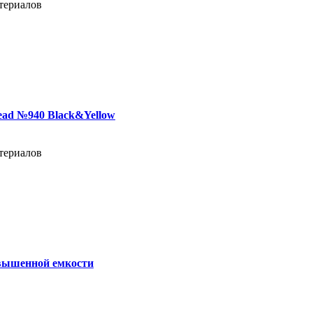
териалов
ead №940 Black&Yellow
териалов
вышенной емкости