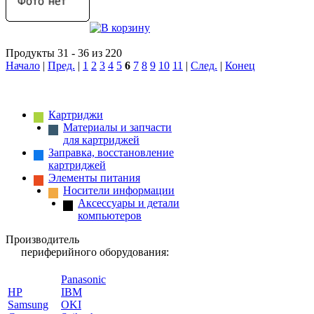
Продукты 31 - 36 из 220
Начало
|
Пред.
|
1
2
3
4
5
6
7
8
9
10
11
|
След.
|
Конец
Картриджи
Материалы и запчасти
для картриджей
Заправка, восстановление
картриджей
Элементы питания
Носители информации
Аксессуары и детали
компьютеров
Производитель
периферийного оборудования:
Panasonic
HP
IBM
Samsung
OKI