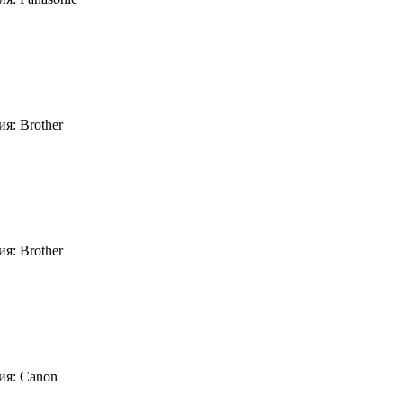
я: Brother
я: Brother
ия: Canon