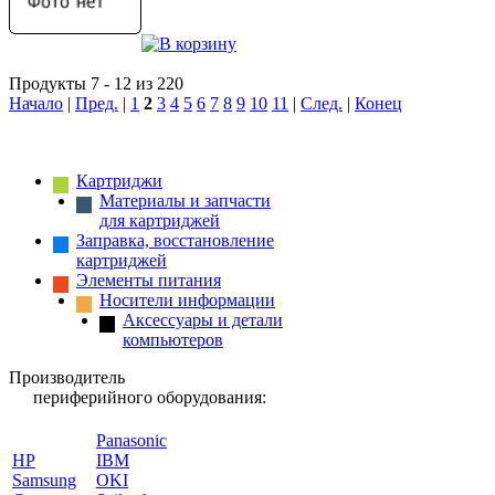
Продукты 7 - 12 из 220
Начало
|
Пред.
|
1
2
3
4
5
6
7
8
9
10
11
|
След.
|
Конец
Картриджи
Материалы и запчасти
для картриджей
Заправка, восстановление
картриджей
Элементы питания
Носители информации
Аксессуары и детали
компьютеров
Производитель
периферийного оборудования:
Panasonic
HP
IBM
Samsung
OKI