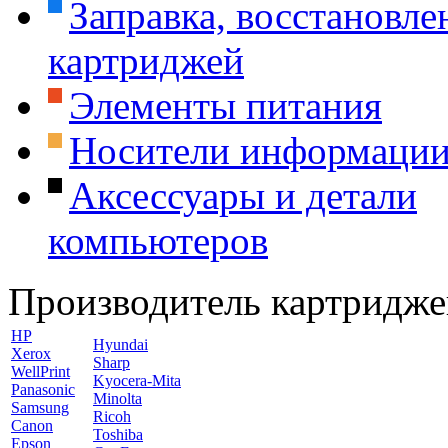
Заправка, восстановле
картриджей
Элементы питания
Носители информаци
Аксессуары и детали
компьютеров
Производитель картридже
HP
Hyundai
Xerox
Sharp
WellPrint
Kyocera-Mita
Panasonic
Minolta
Samsung
Ricoh
Canon
Toshiba
Epson