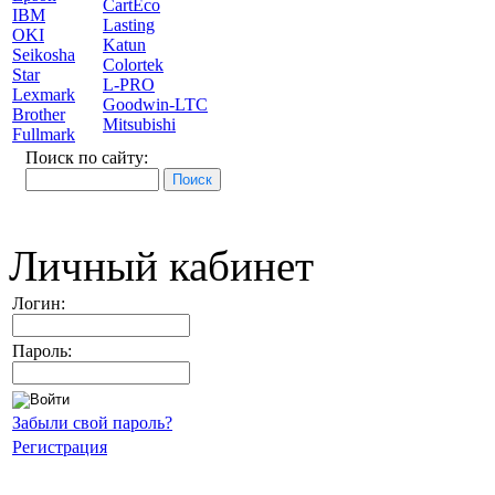
CartEco
IBM
Lasting
OKI
Katun
Seikosha
Colortek
Star
L-PRO
Lexmark
Goodwin-LTC
Brother
Mitsubishi
Fullmark
Поиск по сайту:
Личный кабинет
Логин:
Пароль:
Забыли свой пароль?
Регистрация