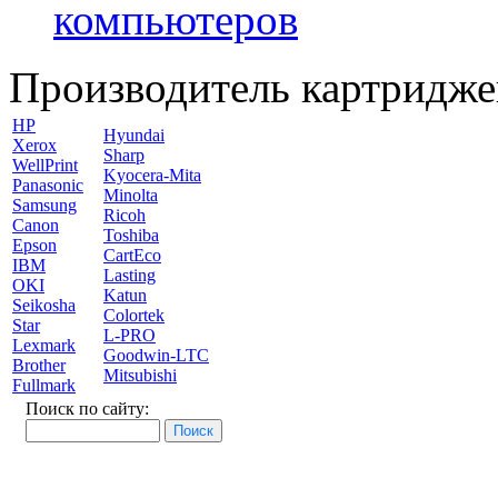
компьютеров
Производитель картридже
HP
Hyundai
Xerox
Sharp
WellPrint
Kyocera-Mita
Panasonic
Minolta
Samsung
Ricoh
Canon
Toshiba
Epson
CartEco
IBM
Lasting
OKI
Katun
Seikosha
Colortek
Star
L-PRO
Lexmark
Goodwin-LTC
Brother
Mitsubishi
Fullmark
Поиск по сайту: