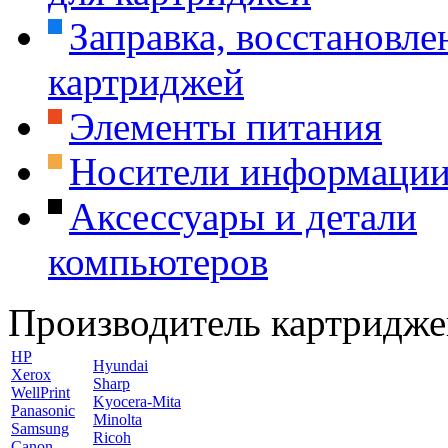
Заправка, восстановле
картриджей
Элементы питания
Носители информаци
Аксессуары и детали
компьютеров
Производитель картридже
HP
Hyundai
Xerox
Sharp
WellPrint
Kyocera-Mita
Panasonic
Minolta
Samsung
Ricoh
Canon