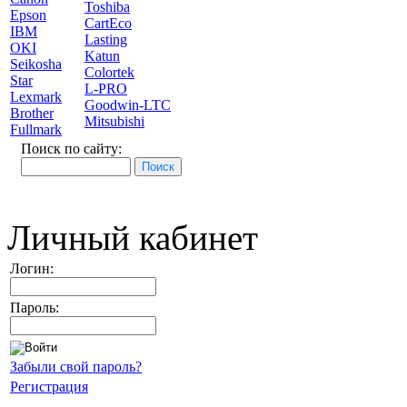
Toshiba
Epson
CartEco
IBM
Lasting
OKI
Katun
Seikosha
Colortek
Star
L-PRO
Lexmark
Goodwin-LTC
Brother
Mitsubishi
Fullmark
Поиск по сайту:
Личный кабинет
Логин:
Пароль:
Забыли свой пароль?
Регистрация