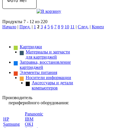
Продукты 7 - 12 из 220
Начало
|
Пред.
|
1
2
3
4
5
6
7
8
9
10
11
|
След.
|
Конец
Картриджи
Материалы и запчасти
для картриджей
Заправка, восстановление
картриджей
Элементы питания
Носители информации
Аксессуары и детали
компьютеров
Производитель
периферийного оборудования:
Panasonic
HP
IBM
Samsung
OKI