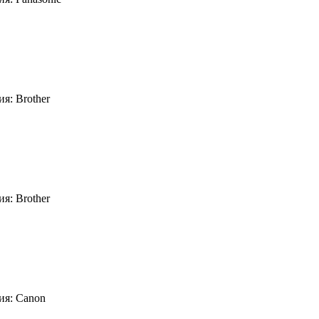
я: Brother
я: Brother
ия: Canon