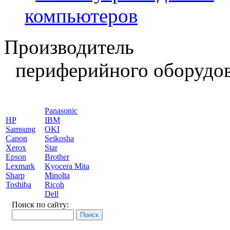
компьютеров
Производитель
периферийного оборудов
Panasonic
HP
IBM
Samsung
OKI
Canon
Seikosha
Xerox
Star
Epson
Brother
Lexmark
Kyocera Mita
Sharp
Minolta
Toshiba
Ricoh
Dell
Поиск по сайту: