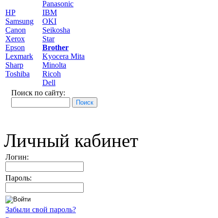
Panasonic
HP
IBM
Samsung
OKI
Canon
Seikosha
Xerox
Star
Epson
Brother
Lexmark
Kyocera Mita
Sharp
Minolta
Toshiba
Ricoh
Dell
Поиск по сайту:
Личный кабинет
Логин:
Пароль:
Забыли свой пароль?