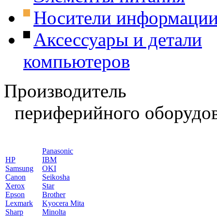
Носители информаци
Аксессуары и детали
компьютеров
Производитель
периферийного оборудов
Panasonic
HP
IBM
Samsung
OKI
Canon
Seikosha
Xerox
Star
Epson
Brother
Lexmark
Kyocera Mita
Sharp
Minolta