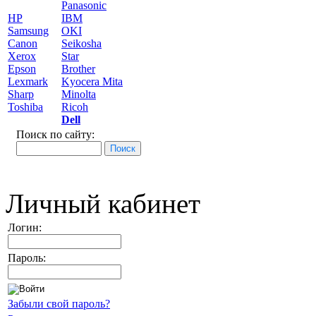
Panasonic
HP
IBM
Samsung
OKI
Canon
Seikosha
Xerox
Star
Epson
Brother
Lexmark
Kyocera Mita
Sharp
Minolta
Toshiba
Ricoh
Dell
Поиск по сайту:
Личный кабинет
Логин:
Пароль:
Забыли свой пароль?