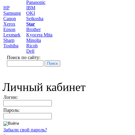
Panasonic
HP
IBM
Samsung
OKI
Canon
Seikosha
Xerox
Star
Epson
Brother
Lexmark
Kyocera Mita
Sharp
Minolta
Toshiba
Ricoh
Dell
Поиск по сайту:
Личный кабинет
Логин:
Пароль:
Забыли свой пароль?